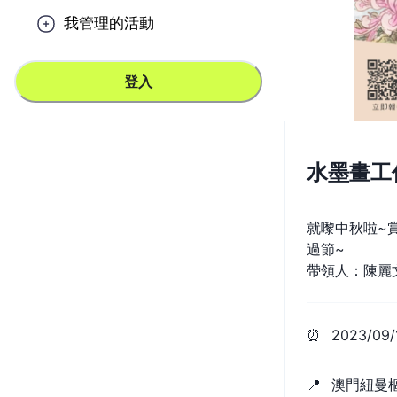
我管理的活動
登入
水墨畫工
就嚟中秋啦~
過節~
帶領人：陳麗文K
⏰
2023/09/
📍
澳門紐曼