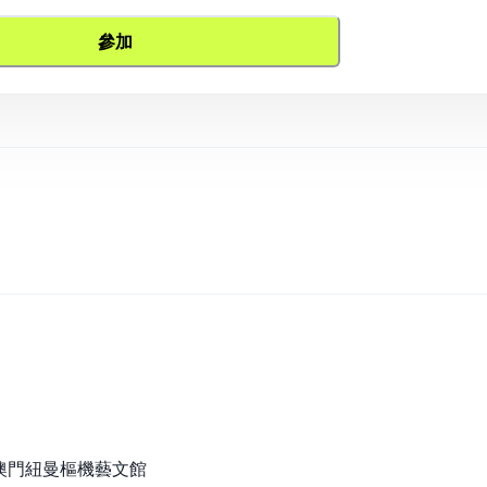
參加
點：澳門紐曼樞機藝文館