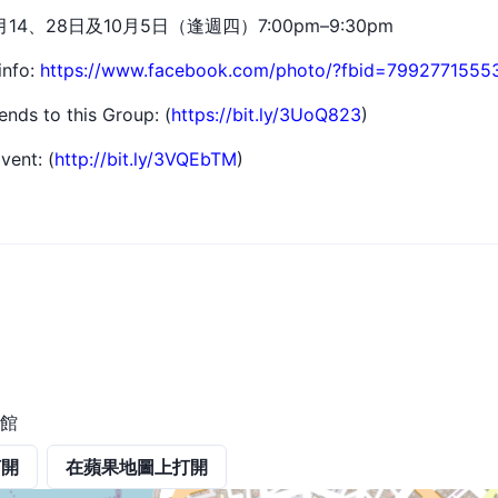
9月14、28日及10月5日（逢週四）7:00pm–9:30pm
info:
https://www.facebook.com/photo/?fbid=7992771555
iends to this Group: (
https://bit.ly/3UoQ823
)
vent: (
http://bit.ly/3VQEbTM
)
館
打開
在蘋果地圖上打開