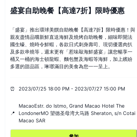
盛宴自助晚餐【高達7折】限時優惠
「盛宴」推出環球美饌自助晚餐【高達7折】限時優惠！與
親友盡情品嚐新鮮直送海鮮及燒烤自助晚餐，細味即開法
國生蠔、燒時令鮮蝦，各款日式刺身壽司、現切優選肉扒
及多款串燒等，週末更有「惹味敲海鮮盛宴」讓您暢享一
桶又一桶的海士頓龍蝦、麵包蟹及海蝦等海鮮，加上繽紛
多選的甜品區，琳瑯滿目的美食為您一一呈上。
⏰
2023/07/25 18:00 PM
-
2023/07/27 15:00 PM
MacaoEstr. do Istmo, Grand Macao Hotel The
📍
LondonerMO 望德圣母湾大马路 Sheraton, s/n Cotai
Macao SAR
參加