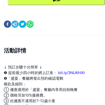
活動詳情
⇣ 預訂步驟十分簡單 ⇣
❶ 提前最少四小時於網上訂座：
bit.ly/3NUKHXt
❷「盛宴」餐廳將發出預約確認電郵
條款及細則：
① 優惠適用於「盛宴」餐廳內享用自助晚餐
② 價格另加10%服務費。
③ 此優惠不適用於7-12歲小童