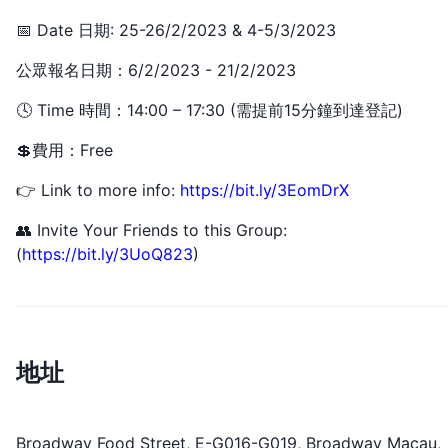
📅 Date 日期: 25-26/2/2023 & 4-5/3/2023
公眾報名日期：6/2/2023 - 21/2/2023
🕓 Time 時間：14:00 – 17:30 (需提前15分鐘到達登記)
💲費用：Free
👉 Link to more info:
https://bit.ly/3EomDrX
👥 Invite Your Friends to this Group:
(
https://bit.ly/3UoQ823
)
地址
Broadway Food Street, E-G016-G019, Broadway Macau,