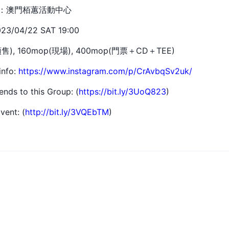
n 地點：澳門栢蕙活動中心
3/04/22 SAT 19:00
售), 160mop(現場), 400mop(門票＋CD＋TEE)
info:
https://www.instagram.com/p/CrAvbqSv2uk/
iends to this Group: (
https://bit.ly/3UoQ823
)
vent: (
http://bit.ly/3VQEbTM
)