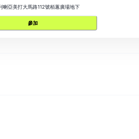
肥利喇亞美打大馬路112號栢蕙廣場地下
參加