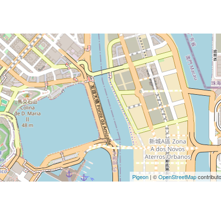
Pigeon
|
©
OpenStreetMap
contribut