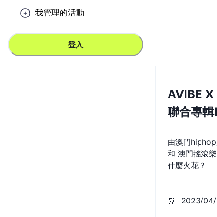
我管理的活動
登入
AVIBE 
聯合專輯M
由澳門hipho
和 澳門搖滾樂隊
什麼火花？
⏰
2023/04/