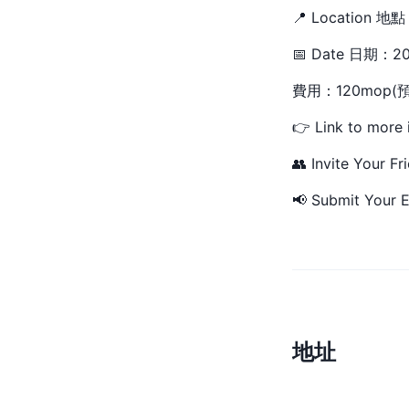
📍 Locatio
📅 Date 日期：202
費用：120mop(預
👉 Link to more 
👥 Invite Your Fr
📢 Submit Your E
地址