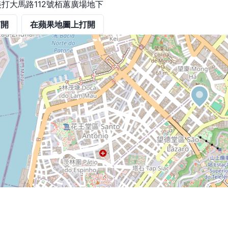
美打大馬路112號栢蕙廣場地下
打開
在蘋果地圖上打開