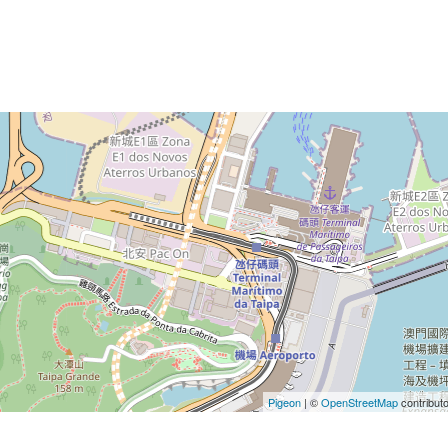
Pigeon
|
©
OpenStreetMap
contribut