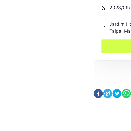
⏰
2023/09/
Jardim Ho
📍
Taipa, M