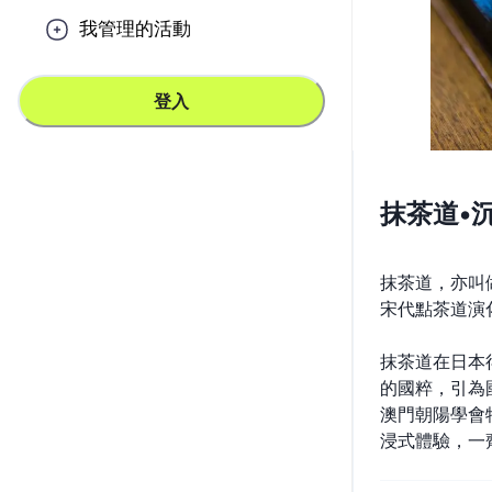
我管理的活動
登入
抹茶道•
抹茶道，亦叫
宋代點茶道演
抹茶道在日本
的國粹，引為
澳門朝陽學會
浸式體驗，一