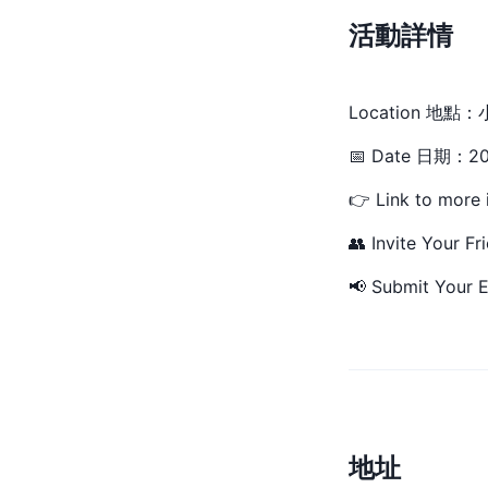
活動詳情
Location 
📅 Date 日期：
👉 Link to more 
👥 Invite Your Fr
📢 Submit Your E
地址