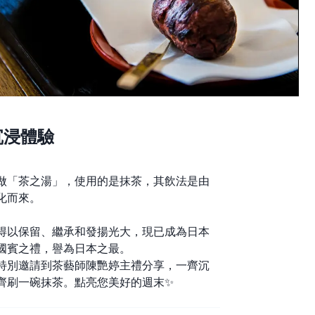
沉浸體驗
做「茶之湯」，使用的是抹茶，其飲法是由
化而來。
得以保留、繼承和發揚光大，現已成為日本
國賓之禮，譽為日本之最。
特別邀請到茶藝師陳艷婷主禮分享，一齊沉
齊刷一碗抹茶。點亮您美好的週末✨