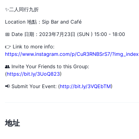
✨二人同行九折
Location 地點：Sip Bar and Café
📅 Date 日期：2023年7月23日 (SUN ) 15:00 - 18:00
👉 Link to more info:
https://www.instagram.com/p/CuR3RNBSrS7/?img_index
👥 Invite Your Friends to this Group:
(
https://bit.ly/3UoQ823
)
📢 Submit Your Event: (
http://bit.ly/3VQEbTM
)
地址