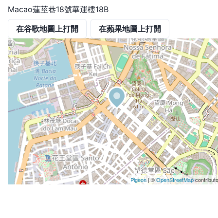
Macao蓮莖巷18號華運樓18B
在谷歌地圖上打開
在蘋果地圖上打開
Pigeon
|
©
OpenStreetMap
contribut