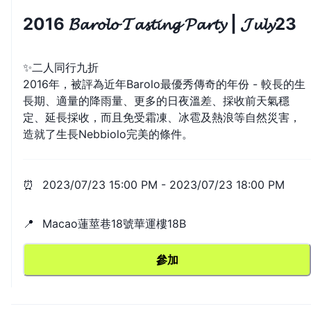
2016 𝓑𝓪𝓻𝓸𝓵𝓸 𝓣𝓪𝓼𝓽𝓲𝓷𝓰 𝓟𝓪𝓻𝓽𝔂 | 𝓙𝓾𝓵𝔂23
✨二人同行九折
2016年，被評為近年Barolo最優秀傳奇的年份 - 較長的生
長期、適量的降雨量、更多的日夜溫差、採收前天氣穩
定、延長採收，而且免受霜凍、冰雹及熱浪等自然災害，
造就了生長Nebbiolo完美的條件。
⏰
2023/07/23 15:00 PM
-
2023/07/23 18:00 PM
📍
Macao蓮莖巷18號華運樓18B
參加