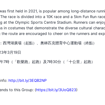
was first held in 2021, is popular among long-distance runn
The race is divided into a 10K race and a 5km Fun Run race
g at the Olympic Sports Centre Stadium. Runners can enjoy 
s in costumes that demonstrate the diverse cultural chara
 the route are encouraged to cheer on the runners and exper
on 地點：西灣湖廣場（起點）、奧林匹克體育中心運動場（終點）
2023年3月19日
間：上午7時（「歡樂跑」起跑）及7時30分（「十公里」起跑）
info:
http://bit.ly/3EQB2NP
iends to this Group: (
https://bit.ly/3UoQ823
)