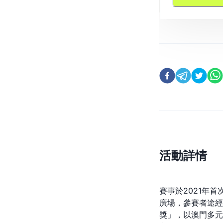
活動詳情
賽事於2021年
廣場，參賽者途經
獎」，以澳門多元