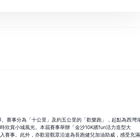
盛舉。賽事分為「十公里」及約五公里的「歡樂跑」，起點為西灣
欣賞小城風光。本屆賽事舉辦「金沙10K繽fun活力造型大
入賽事。此外，亦歡迎觀眾沿途為長跑健兒加油助威，感受充滿