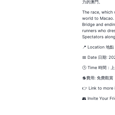
力的澳門。
The race, which 
world to Macao. 
Bridge and endin
runners who dres
Spectators along
📍 Locati
📅 Date 日期: 
🕓 Time 時
💲費用: 免費觀賞
👉 Link to more 
👥 Invite Your Fr