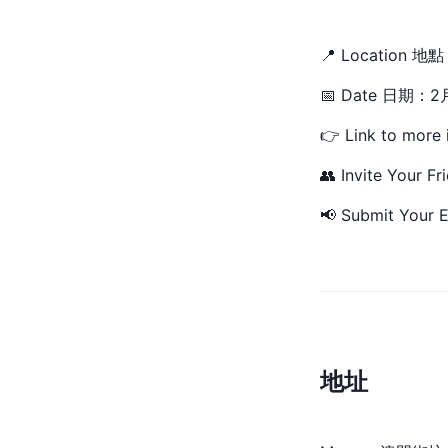
📍 Locatio
📅 Date 日期
👉 Link to more 
👥 Invite Your Fr
📢 Submit Your E
地址