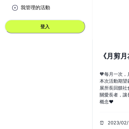
我管理的活動
登入
《月剪月
🧡每月一次，
本次活動期望
展所長回饋社會
關愛長者，讓
概念❤️
⏰
2023/02/