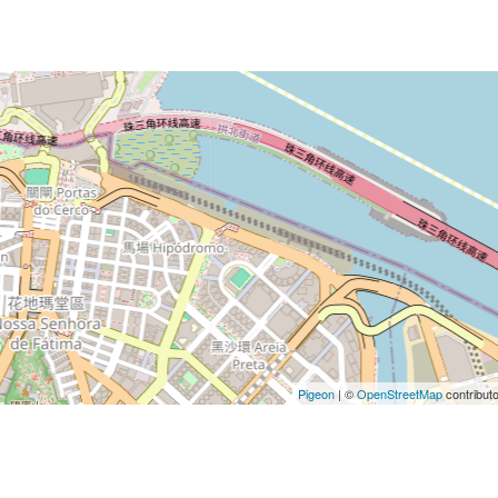
Pigeon
|
©
OpenStreetMap
contribut