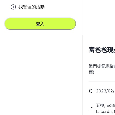
我管理的活動
登入
富爸爸現
澳門提督馬路協
面)
⏰
2023/02/
五樓, Edifi
📍
Lacerda,