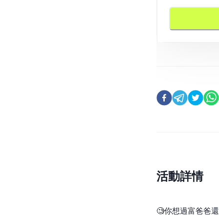
活動詳情
🧐你想過富爸爸