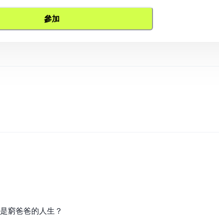
參加
還是窮爸爸的人生？