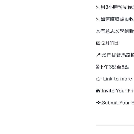
> 用3小時預見你
> 如何賺取被動
又有意思又學到野
📅 2月11日
📍 澳門提督馬路
⏳下午3點至6點
👉 Link to more 
👥 Invite Your Fr
📢 Submit Your E