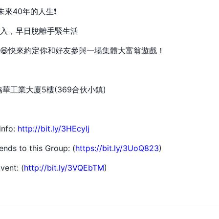
未來40年的人生❗
收入，早日脫離手緊生活
😆快來約定你和好友參與一場集體大富翁遊戲！
協華工業大廈5樓(369合伙小鎮)
info:
http://bit.ly/3HEcyIj
iends to this Group: (
https://bit.ly/3UoQ823
)
vent: (
http://bit.ly/3VQEbTM
)