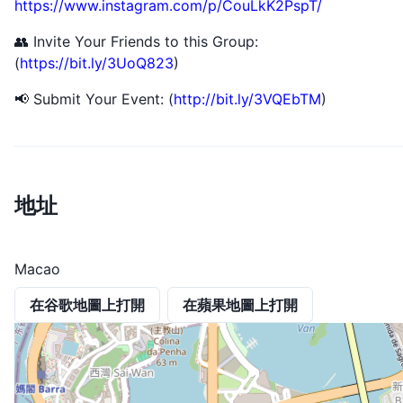
https://www.instagram.com/p/CouLkK2PspT/
👥 Invite Your Friends to this Group:
(
https://bit.ly/3UoQ823
)
📢 Submit Your Event: (
http://bit.ly/3VQEbTM
)
地址
Macao
在谷歌地圖上打開
在蘋果地圖上打開