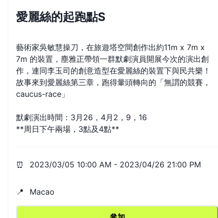
愛麗絲的起跑點S
藝術家吳敏慧操刀，在旅遊塔空間創作出約11m x 7m x
7m 的裝置，塵雅正帶領一群默劇演員開展今次的演出創
作，連同李玉司的創意造型在愛麗絲的裝置下與民共樂！
故事來到愛麗絲第三章，跑得暈頭轉向的「無謂的競賽，
caucus-race」
默劇演出時間：3月26，4月2，9，16
**周日下午兩場，3點及4點**
⏰
2023/03/05 10:00 AM
-
2023/04/26 21:00 PM
📍
Macao
參加