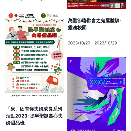
萬聖節聯歡會之鬼屋體驗-
靈魂校園
2023/10/29
-
2023/10/29
「泉」因有你夫婦成長系列
活動2023-提早聖誕窩心夫
婦甜品班