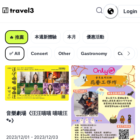
Login
本週新體驗
本月
優惠活動
🔥
推薦
✅
All
Concert
Other
Gastronomy
Culture
音樂劇場《汪汪喵喵 喵喵汪
🐾》
2023/12/01
-
2023/12/03